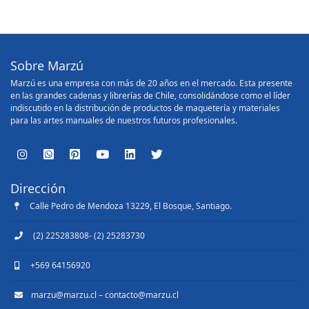
Sobre Marzú
Marzú es una empresa con más de 20 años en el mercado. Esta presente
en las grandes cadenas y librerías de Chile, consolidándose como el líder
indiscutido en la distribución de productos de maquetería y materiales
para las artes manuales de nuestros futuros profesionales.
Dirección
Calle Pedro de Mendoza 13229, El Bosque, Santiago.
(2) 225283808- (2) 25283730
+569 64156920
marzu@marzu.cl – contacto@marzu.cl