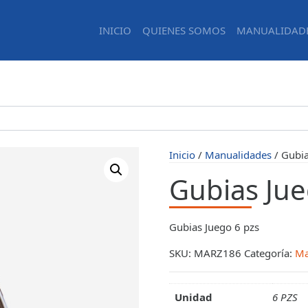
INICIO
QUIENES SOMOS
MANUALIDAD
Inicio
/
Manualidades
/ Gubia
Gubias Jue
Gubias Juego 6 pzs
SKU:
MARZ186
Categoría:
Ma
Unidad
6 PZS