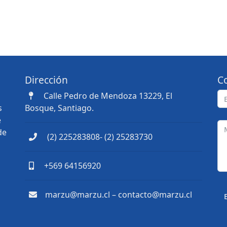
Dirección
C
Calle Pedro de Mendoza 13229, El
s
Bosque, Santiago.
e
de
(2) 225283808- (2) 25283730
+569 64156920
marzu@marzu.cl – contacto@marzu.cl