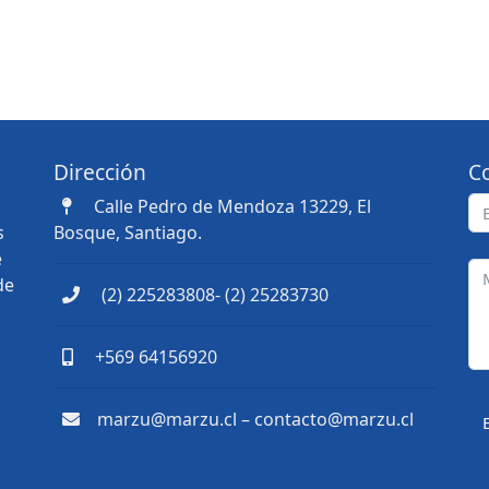
Dirección
C
Calle Pedro de Mendoza 13229, El
s
Bosque, Santiago.
e
de
(2) 225283808- (2) 25283730
+569 64156920
marzu@marzu.cl – contacto@marzu.cl