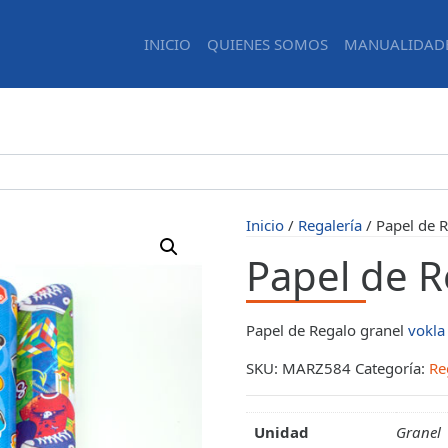
INICIO
QUIENES SOMOS
MANUALIDAD
Inicio
/
Regalería
/ Papel de R
Papel de R
Papel de Regalo granel
vokla
SKU:
MARZ584
Categoría:
Re
Unidad
Granel