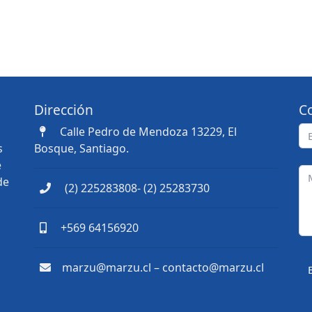
Dirección
C
Calle Pedro de Mendoza 13229, El
s
Bosque, Santiago.
e
de
(2) 225283808- (2) 25283730
+569 64156920
marzu@marzu.cl – contacto@marzu.cl