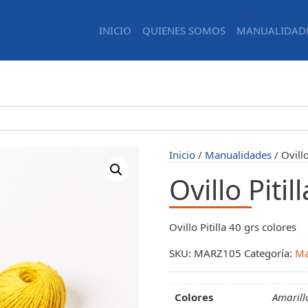
INICIO
QUIENES SOMOS
MANUALIDAD
Inicio
/
Manualidades
/ Ovillo
Ovillo Pitil
Ovillo Pitilla 40 grs colores
SKU:
MARZ105
Categoría:
Ma
Colores
Amarill