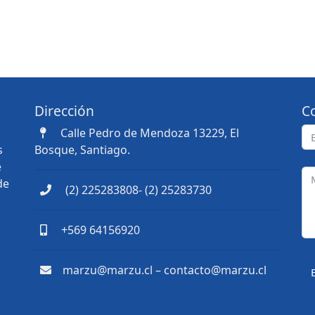
Dirección
C
Calle Pedro de Mendoza 13229, El
s
Bosque, Santiago.
e
de
(2) 225283808- (2) 25283730
+569 64156920
marzu@marzu.cl – contacto@marzu.cl