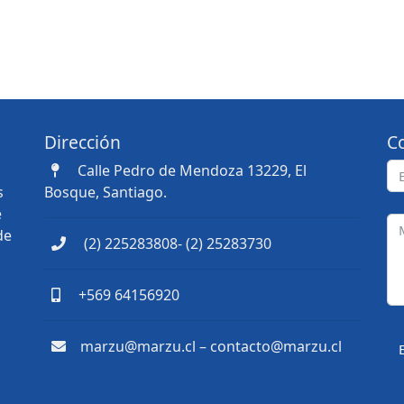
Dirección
C
Calle Pedro de Mendoza 13229, El
s
Bosque, Santiago.
e
de
(2) 225283808- (2) 25283730
+569 64156920
marzu@marzu.cl – contacto@marzu.cl