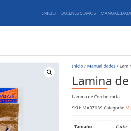
INICIO
QUIENES SOMOS
MANUALIDAD
Inicio
/
Manualidades
/ Lamin
Lamina de 
Lamina de Corcho carta
SKU:
MARZ039
Categoría:
Ma
Tamaño
Carta