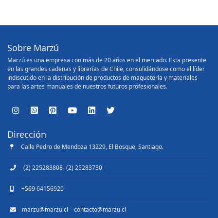
Sobre Marzú
Marzú es una empresa con más de 20 años en el mercado. Esta presente
en las grandes cadenas y librerías de Chile, consolidándose como el líder
indiscutido en la distribución de productos de maquetería y materiales
para las artes manuales de nuestros futuros profesionales.
Dirección
Calle Pedro de Mendoza 13229, El Bosque, Santiago.
(2) 225283808- (2) 25283730
+569 64156920
marzu@marzu.cl – contacto@marzu.cl