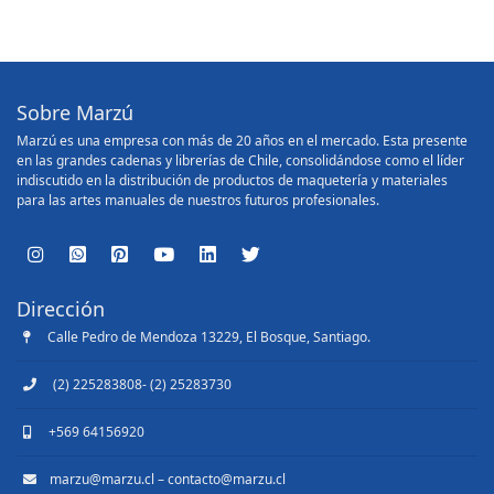
Sobre Marzú
Marzú es una empresa con más de 20 años en el mercado. Esta presente
en las grandes cadenas y librerías de Chile, consolidándose como el líder
indiscutido en la distribución de productos de maquetería y materiales
para las artes manuales de nuestros futuros profesionales.
Dirección
Calle Pedro de Mendoza 13229, El Bosque, Santiago.
(2) 225283808- (2) 25283730
+569 64156920
marzu@marzu.cl – contacto@marzu.cl